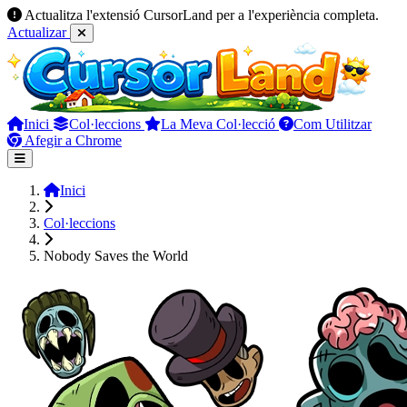
Actualitza l'extensió CursorLand per a l'experiència completa.
Actualizar
Inici
Col·leccions
La Meva Col·lecció
Com Utilitzar
Afegir a Chrome
Inici
Col·leccions
Nobody Saves the World