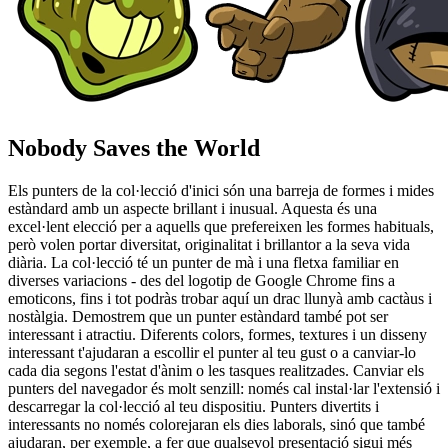
Nobody Saves the World
Els punters de la col·lecció d'inici són una barreja de formes i mides
estàndard amb un aspecte brillant i inusual. Aquesta és una
excel·lent elecció per a aquells que prefereixen les formes habituals,
però volen portar diversitat, originalitat i brillantor a la seva vida
diària. La col·lecció té un punter de mà i una fletxa familiar en
diverses variacions - des del logotip de Google Chrome fins a
emoticons, fins i tot podràs trobar aquí un drac llunyà amb cactàus i
nostàlgia. Demostrem que un punter estàndard també pot ser
interessant i atractiu. Diferents colors, formes, textures i un disseny
interessant t'ajudaran a escollir el punter al teu gust o a canviar-lo
cada dia segons l'estat d'ànim o les tasques realitzades. Canviar els
punters del navegador és molt senzill: només cal instal·lar l'extensió i
descarregar la col·lecció al teu dispositiu. Punters divertits i
interessants no només colorejaran els dies laborals, sinó que també
ajudaran, per exemple, a fer que qualsevol presentació sigui més