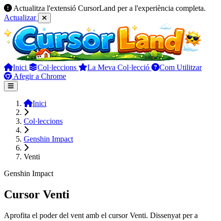
Actualitza l'extensió CursorLand per a l'experiència completa.
Actualizar
Inici
Col·leccions
La Meva Col·lecció
Com Utilitzar
Afegir a Chrome
Inici
Col·leccions
Genshin Impact
Venti
Genshin Impact
Cursor Venti
Aprofita el poder del vent amb el cursor Venti. Dissenyat per a