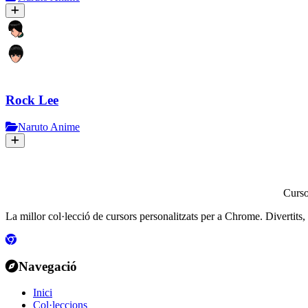
Rock Lee
Naruto Anime
Curs
La millor col·lecció de cursors personalitzats per a Chrome. Divertits, col
Navegació
Inici
Col·leccions