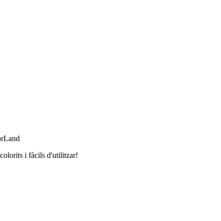
orLand
orits i fàcils d'utilitzar!