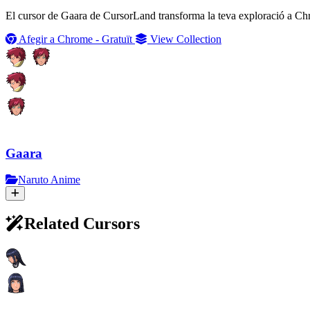
El cursor de Gaara de CursorLand transforma la teva exploració a Chr
Afegir a Chrome - Gratuït
View Collection
Gaara
Naruto Anime
Related Cursors