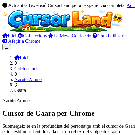
Actualitza l'extensió CursorLand per a l'experiència completa.
Actu
Inici
Col·leccions
La Meva Col·lecció
Com Utilitzar
Afegir a Chrome
Inici
Col·leccions
Naruto Anime
Gaara
Naruto Anime
Cursor de Gaara per Chrome
Submergeix-te en la profunditat del personatge amb el cursor de Gaara!
el teu estil únic, fent de cada clic un reflex del viatge de Gaara.