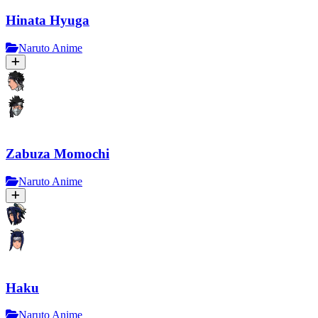
Hinata Hyuga
Naruto Anime
Zabuza Momochi
Naruto Anime
Haku
Naruto Anime