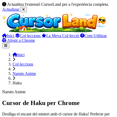
Actualitza l'extensió CursorLand per a l'experiència completa.
Actualizar
Inici
Col·leccions
La Meva Col·lecció
Com Utilitzar
Afegir a Chrome
Inici
Col·leccions
Naruto Anime
Haku
Naruto Anime
Cursor de Haku per Chrome
Deslliga el encant del misteri amb el cursor de Haku! Perfecte per