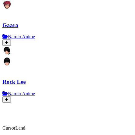
Gaara
Naruto Anime
Rock Lee
Naruto Anime
CursorLand